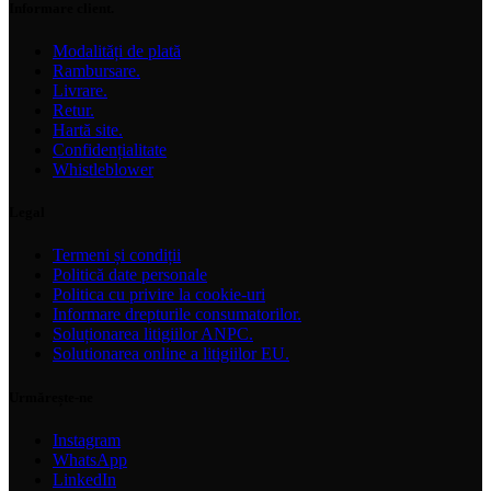
Informare client.
Modalități de plată
Rambursare.
Livrare.
Retur.
Hartă site.
Confidențialitate
Whistleblower
Legal
Termeni și condiții
Politică date personale
Politica cu privire la cookie-uri
Informare drepturile consumatorilor.
Soluționarea litigiilor ANPC.
Solutionarea online a litigiilor EU.
Urmărește-ne
Instagram
WhatsApp
LinkedIn