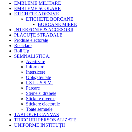
EMBLEME MILITARE
EMBLEME SCOLARE
ETICHETE ADEZIVE
ETICHETE BORCANE
BORCANE MIERE
INTERFONIE & ACCESORII
PLĂCUȚE STRADALE
Produse electorale
Reciclare
Roll Up
SEMNALISTICĂ.
Avertizare
Informare
Interzicere
Obligativitate
P.S.I si S.S.M.
Parcare
Steme si drapele
Stickere diverse
Stickere electorale
Toate semnele
TABLOURI CANVAS
TRICOURI PERSONALIZATE
UNIFORME INSTITUȚII