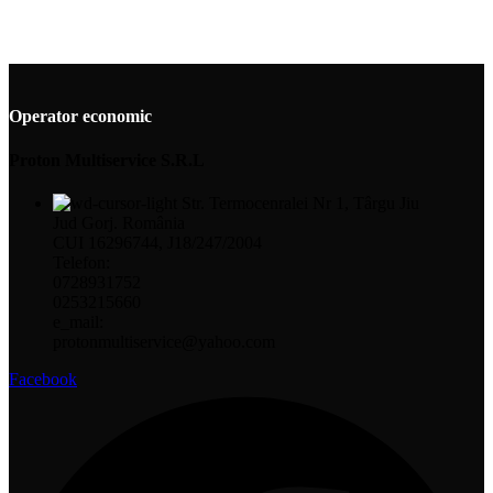
Operator economic
Proton Multiservice S.R.L
Str. Termocenralei Nr 1, Târgu Jiu
Jud Gorj. România
CUI 16296744, J18/247/2004
Telefon:
0728931752
0253215660
e_mail:
protonmultiservice@yahoo.com
Facebook