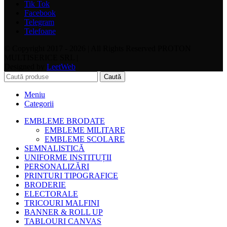
Tik Tok
Facebook
Telegram
Telefoane
© Copyright 2017 - 2026 | All Rights Reserved PROTON
MULTISERICE SRL |
Designed by
LeetWeb
Caută
Meniu
Categorii
EMBLEME BRODATE
EMBLEME MILITARE
EMBLEME SCOLARE
SEMNALISTICĂ
UNIFORME INSTITUȚII
PERSONALIZĂRI
PRINTURI TIPOGRAFICE
BRODERIE
ELECTORALE
TRICOURI MALFINI
BANNER & ROLL UP
TABLOURI CANVAS