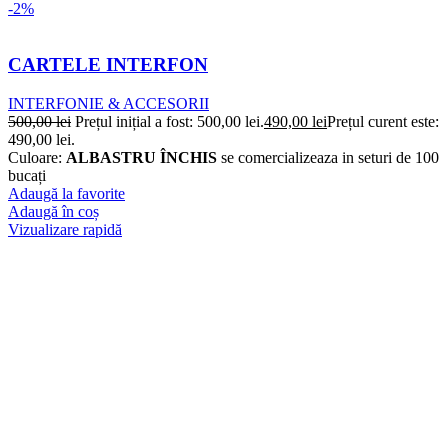
-2%
CARTELE INTERFON
INTERFONIE & ACCESORII
500,00
lei
Prețul inițial a fost: 500,00 lei.
490,00
lei
Prețul curent este:
490,00 lei.
Culoare:
ALBASTRU ÎNCHIS
se comercializeaza in seturi de 100
bucați
Adaugă la favorite
Adaugă în coș
Vizualizare rapidă