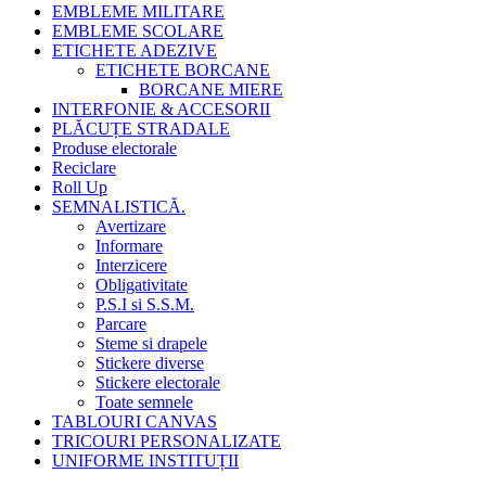
EMBLEME MILITARE
EMBLEME SCOLARE
ETICHETE ADEZIVE
ETICHETE BORCANE
BORCANE MIERE
INTERFONIE & ACCESORII
PLĂCUȚE STRADALE
Produse electorale
Reciclare
Roll Up
SEMNALISTICĂ.
Avertizare
Informare
Interzicere
Obligativitate
P.S.I si S.S.M.
Parcare
Steme si drapele
Stickere diverse
Stickere electorale
Toate semnele
TABLOURI CANVAS
TRICOURI PERSONALIZATE
UNIFORME INSTITUȚII