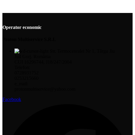
Operator economic
Proton Multiservice S.R.L
Str. Termocenralei Nr 1, Târgu Jiu
Jud Gorj. România
CUI 16296744, J18/247/2004
Telefon:
0728931752
0253215660
e_mail:
protonmultiservice@yahoo.com
Facebook