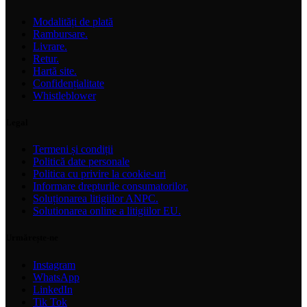
Modalități de plată
Rambursare.
Livrare.
Retur.
Hartă site.
Confidențialitate
Whistleblower
Legal
Termeni și condiții
Politică date personale
Politica cu privire la cookie-uri
Informare drepturile consumatorilor.
Soluționarea litigiilor ANPC.
Solutionarea online a litigiilor EU.
Urmărește-ne
Instagram
WhatsApp
LinkedIn
Tik Tok