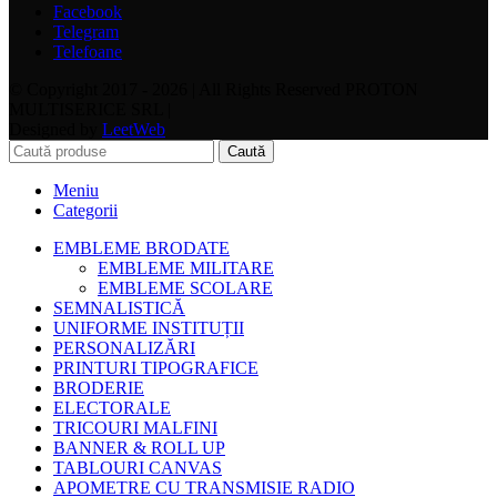
Facebook
Telegram
Telefoane
© Copyright 2017 - 2026 | All Rights Reserved PROTON
MULTISERICE SRL |
Designed by
LeetWeb
Caută
Meniu
Categorii
EMBLEME BRODATE
EMBLEME MILITARE
EMBLEME SCOLARE
SEMNALISTICĂ
UNIFORME INSTITUȚII
PERSONALIZĂRI
PRINTURI TIPOGRAFICE
BRODERIE
ELECTORALE
TRICOURI MALFINI
BANNER & ROLL UP
TABLOURI CANVAS
APOMETRE CU TRANSMISIE RADIO