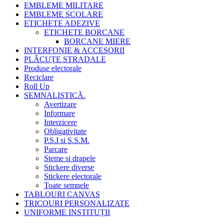
EMBLEME MILITARE
EMBLEME SCOLARE
ETICHETE ADEZIVE
ETICHETE BORCANE
BORCANE MIERE
INTERFONIE & ACCESORII
PLĂCUȚE STRADALE
Produse electorale
Reciclare
Roll Up
SEMNALISTICĂ.
Avertizare
Informare
Interzicere
Obligativitate
P.S.I si S.S.M.
Parcare
Steme si drapele
Stickere diverse
Stickere electorale
Toate semnele
TABLOURI CANVAS
TRICOURI PERSONALIZATE
UNIFORME INSTITUȚII