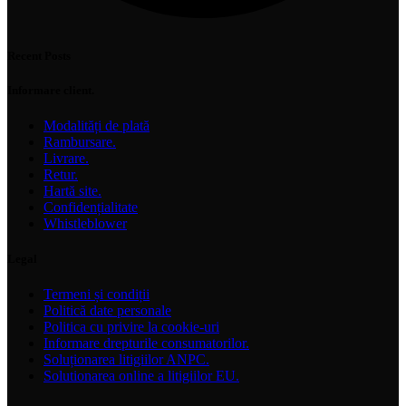
Recent Posts
Informare client.
Modalități de plată
Rambursare.
Livrare.
Retur.
Hartă site.
Confidențialitate
Whistleblower
Legal
Termeni și condiții
Politică date personale
Politica cu privire la cookie-uri
Informare drepturile consumatorilor.
Soluționarea litigiilor ANPC.
Solutionarea online a litigiilor EU.