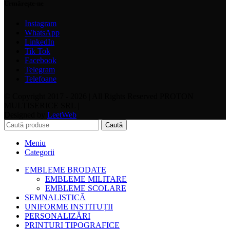
Urmărește-ne
Instagram
WhatsApp
LinkedIn
Tik Tok
Facebook
Telegram
Telefoane
© Copyright 2017 - 2026 | All Rights Reserved PROTON
MULTISERICE SRL |
Designed by
LeetWeb
Caută
Meniu
Categorii
EMBLEME BRODATE
EMBLEME MILITARE
EMBLEME SCOLARE
SEMNALISTICĂ
UNIFORME INSTITUȚII
PERSONALIZĂRI
PRINTURI TIPOGRAFICE