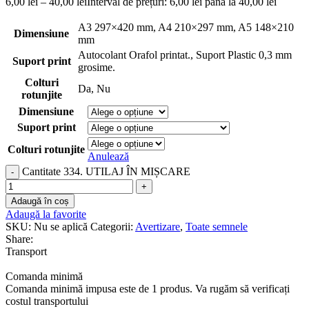
6,00
lei
–
40,00
lei
Interval de prețuri: 6,00 lei până la 40,00 lei
A3 297×420 mm
,
A4 210×297 mm
,
A5 148×210
Dimensiune
mm
Autocolant Orafol printat.
,
Suport Plastic 0,3 mm
Suport print
grosime.
Colturi
Da
,
Nu
rotunjite
Dimensiune
Suport print
Colturi rotunjite
Anulează
Cantitate 334. UTILAJ ÎN MIȘCARE
Adaugă în coș
Adaugă la favorite
SKU:
Nu se aplică
Categorii:
Avertizare
,
Toate semnele
Share:
Transport
Comanda minimă
Comanda minimă impusa este de 1 produs. Va rugăm să verificați
costul transportului