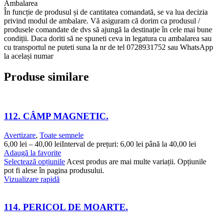
Ambalarea
În funcție de produsul și de cantitatea comandată, se va lua decizia
privind modul de ambalare. Vă asiguram că dorim ca produsul /
produsele comandate de dvs să ajungă la destinație în cele mai bune
condiții. Daca doriti să ne spuneti ceva in legatura cu ambalarea sau
cu transportul ne puteti suna la nr de tel 0728931752 sau WhatsApp
la același numar
Produse similare
112. CÂMP MAGNETIC.
Avertizare
,
Toate semnele
6,00
lei
–
40,00
lei
Interval de prețuri: 6,00 lei până la 40,00 lei
Adaugă la favorite
Selectează opțiunile
Acest produs are mai multe variații. Opțiunile
pot fi alese în pagina produsului.
Vizualizare rapidă
114. PERICOL DE MOARTE.