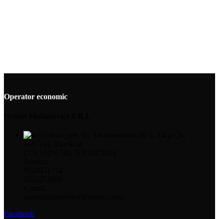
Operator economic
Proton Multiservice S.R.L
Str. Termocenralei Nr 1, Târgu Jiu
Jud Gorj. România
CUI 16296744, J18/247/2004
Telefon:
0728931752
0253215660
e_mail:
protonmultiservice@yahoo.com
Facebook