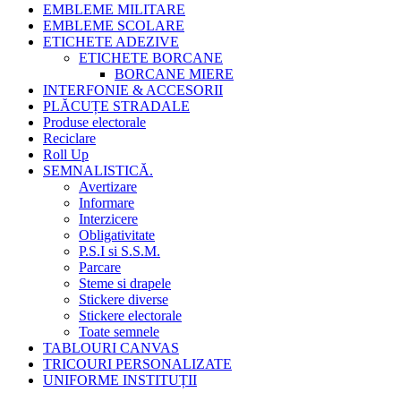
EMBLEME MILITARE
EMBLEME SCOLARE
ETICHETE ADEZIVE
ETICHETE BORCANE
BORCANE MIERE
INTERFONIE & ACCESORII
PLĂCUȚE STRADALE
Produse electorale
Reciclare
Roll Up
SEMNALISTICĂ.
Avertizare
Informare
Interzicere
Obligativitate
P.S.I si S.S.M.
Parcare
Steme si drapele
Stickere diverse
Stickere electorale
Toate semnele
TABLOURI CANVAS
TRICOURI PERSONALIZATE
UNIFORME INSTITUȚII