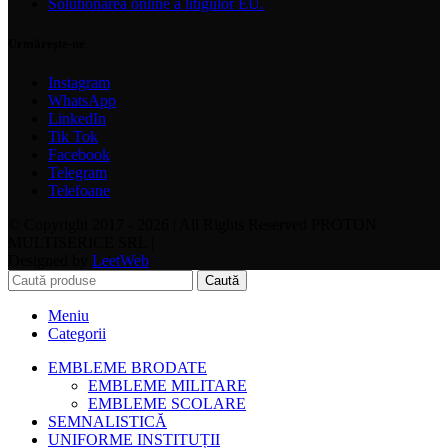
Solutionarea online a litigiilor EU.
Urmărește-ne
Instagram
WhatsApp
LinkedIn
Tik Tok
Facebook
Telegram
Telefoane
© Copyright 2017 - 2026 | All Rights Reserved PROTON
MULTISERICE SRL |
Designed by
LeetWeb
Caută
Meniu
Categorii
EMBLEME BRODATE
EMBLEME MILITARE
EMBLEME SCOLARE
SEMNALISTICĂ
UNIFORME INSTITUȚII