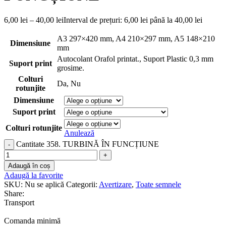
6,00
lei
–
40,00
lei
Interval de prețuri: 6,00 lei până la 40,00 lei
A3 297×420 mm
,
A4 210×297 mm
,
A5 148×210
Dimensiune
mm
Autocolant Orafol printat.
,
Suport Plastic 0,3 mm
Suport print
grosime.
Colturi
Da
,
Nu
rotunjite
Dimensiune
Suport print
Colturi rotunjite
Anulează
Cantitate 358. TURBINĂ ÎN FUNCȚIUNE
Adaugă în coș
Adaugă la favorite
SKU:
Nu se aplică
Categorii:
Avertizare
,
Toate semnele
Share:
Transport
Comanda minimă