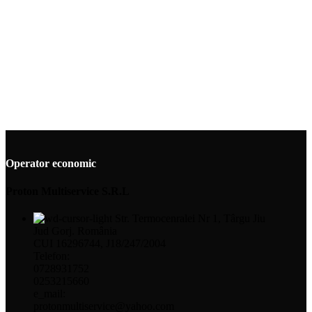
Operator economic
Proton Multiservice S.R.L
Str. Termocenralei Nr 1, Târgu Jiu
Jud Gorj. România
CUI 16296744, J18/247/2004
Telefon:
0728931752
0253215660
e_mail:
protonmultiservice@yahoo.com