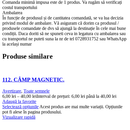
Comanda minimă impusa este de 1 produs. Va rugăm să verificați
costul transportului
Ambalarea
În funcție de produsul și de cantitatea comandată, se va lua decizia
privind modul de ambalare. Vă asiguram că dorim ca produsul /
produsele comandate de dvs să ajungă la destinație în cele mai bune
condiții. Daca doriti să ne spuneti ceva in legatura cu ambalarea sau
cu transportul ne puteti suna la nr de tel 0728931752 sau WhatsApp
la același numar
Produse similare
112. CÂMP MAGNETIC.
Avertizare
,
Toate semnele
6,00
lei
–
40,00
lei
Interval de prețuri: 6,00 lei până la 40,00 lei
Adaugă la favorite
Selectează opțiunile
Acest produs are mai multe variații. Opțiunile
pot fi alese în pagina produsului.
Vizualizare rapidă