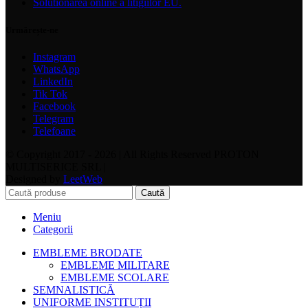
Solutionarea online a litigiilor EU.
Urmărește-ne
Instagram
WhatsApp
LinkedIn
Tik Tok
Facebook
Telegram
Telefoane
© Copyright 2017 - 2026 | All Rights Reserved PROTON
MULTISERICE SRL |
Designed by
LeetWeb
Caută
Meniu
Categorii
EMBLEME BRODATE
EMBLEME MILITARE
EMBLEME SCOLARE
SEMNALISTICĂ
UNIFORME INSTITUȚII