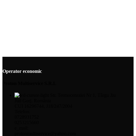
Operator economic
Proton Multiservice S.R.L
Str. Termocenralei Nr 1, Târgu Jiu
Jud Gorj. România
CUI 16296744, J18/247/2004
Telefon:
0728931752
0253215660
e_mail:
protonmultiservice@yahoo.com