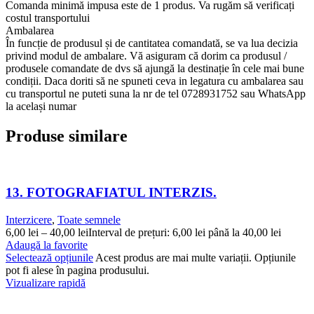
Comanda minimă impusa este de 1 produs. Va rugăm să verificați
costul transportului
Ambalarea
În funcție de produsul și de cantitatea comandată, se va lua decizia
privind modul de ambalare. Vă asiguram că dorim ca produsul /
produsele comandate de dvs să ajungă la destinație în cele mai bune
condiții. Daca doriti să ne spuneti ceva in legatura cu ambalarea sau
cu transportul ne puteti suna la nr de tel 0728931752 sau WhatsApp
la același numar
Produse similare
13. FOTOGRAFIATUL INTERZIS.
Interzicere
,
Toate semnele
6,00
lei
–
40,00
lei
Interval de prețuri: 6,00 lei până la 40,00 lei
Adaugă la favorite
Selectează opțiunile
Acest produs are mai multe variații. Opțiunile
pot fi alese în pagina produsului.
Vizualizare rapidă