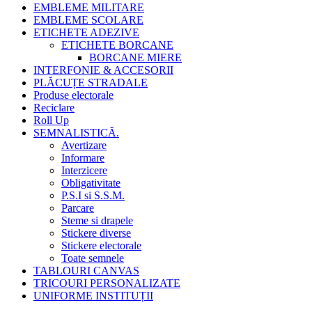
EMBLEME MILITARE
EMBLEME SCOLARE
ETICHETE ADEZIVE
ETICHETE BORCANE
BORCANE MIERE
INTERFONIE & ACCESORII
PLĂCUȚE STRADALE
Produse electorale
Reciclare
Roll Up
SEMNALISTICĂ.
Avertizare
Informare
Interzicere
Obligativitate
P.S.I si S.S.M.
Parcare
Steme si drapele
Stickere diverse
Stickere electorale
Toate semnele
TABLOURI CANVAS
TRICOURI PERSONALIZATE
UNIFORME INSTITUȚII