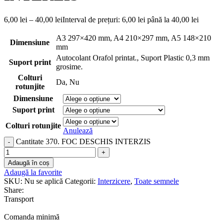
6,00
lei
–
40,00
lei
Interval de prețuri: 6,00 lei până la 40,00 lei
A3 297×420 mm
,
A4 210×297 mm
,
A5 148×210
Dimensiune
mm
Autocolant Orafol printat.
,
Suport Plastic 0,3 mm
Suport print
grosime.
Colturi
Da
,
Nu
rotunjite
Dimensiune
Suport print
Colturi rotunjite
Anulează
Cantitate 370. FOC DESCHIS INTERZIS
Adaugă în coș
Adaugă la favorite
SKU:
Nu se aplică
Categorii:
Interzicere
,
Toate semnele
Share:
Transport
Comanda minimă