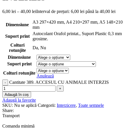
6,00
lei
–
40,00
lei
Interval de prețuri: 6,00 lei până la 40,00 lei
A3 297×420 mm
,
A4 210×297 mm
,
A5 148×210
Dimensiune
mm
Autocolant Orafol printat.
,
Suport Plastic 0,3 mm
Suport print
grosime.
Colturi
Da
,
Nu
rotunjite
Dimensiune
Suport print
Colturi rotunjite
Anulează
Cantitate 389. ACCESUL CU ANIMALE INTERZIS
Adaugă în coș
Adaugă la favorite
SKU:
Nu se aplică
Categorii:
Interzicere
,
Toate semnele
Share:
Transport
Comanda minimă