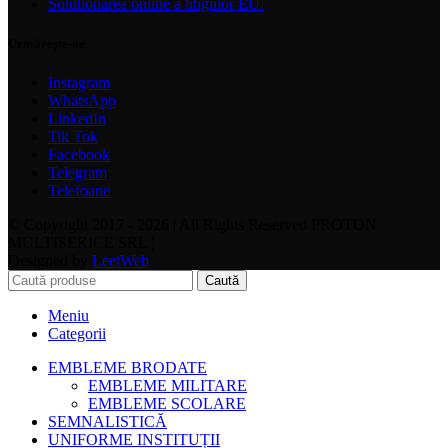
Solutionarea online a litigiilor EU.
Urmărește-ne
Instagram
WhatsApp
LinkedIn
Tik Tok
Facebook
Telegram
Telefoane
© Copyright 2017 - 2026 | All Rights Reserved PROTON
MULTISERICE SRL |
Designed by
LeetWeb
Caută
Meniu
Categorii
EMBLEME BRODATE
EMBLEME MILITARE
EMBLEME SCOLARE
SEMNALISTICĂ
UNIFORME INSTITUȚII