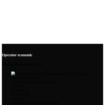
Operator economic
Proton Multiservice S.R.L
Str. Termocenralei Nr 1, Târgu Jiu
Jud Gorj. România
CUI 16296744, J18/247/2004
Telefon:
0728931752
0253215660
e_mail:
protonmultiservice@yahoo.com