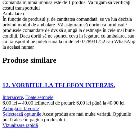
Comanda minimă impusa este de 1 produs. Va rugăm să verificați
costul transportului
Ambalarea
În funcție de produsul și de cantitatea comandată, se va lua decizia
privind modul de ambalare. Vă asiguram că dorim ca produsul /
produsele comandate de dvs să ajungă la destinație în cele mai bune
condiții. Daca doriti să ne spuneti ceva in legatura cu ambalarea sau
cu transportul ne puteti suna la nr de tel 0728931752 sau WhatsApp
la același numar
Produse similare
12. VORBITUL LA TELEFON INTERZIS.
Interzicere
,
Toate semnele
6,00
lei
–
40,00
lei
Interval de prețuri: 6,00 lei până la 40,00 lei
Adaugă la favorite
Selectează opțiunile
Acest produs are mai multe variații. Opțiunile
pot fi alese în pagina produsului.
Vizualizare rapidă