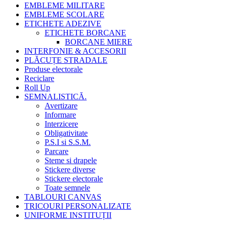
EMBLEME MILITARE
EMBLEME SCOLARE
ETICHETE ADEZIVE
ETICHETE BORCANE
BORCANE MIERE
INTERFONIE & ACCESORII
PLĂCUȚE STRADALE
Produse electorale
Reciclare
Roll Up
SEMNALISTICĂ.
Avertizare
Informare
Interzicere
Obligativitate
P.S.I si S.S.M.
Parcare
Steme si drapele
Stickere diverse
Stickere electorale
Toate semnele
TABLOURI CANVAS
TRICOURI PERSONALIZATE
UNIFORME INSTITUȚII