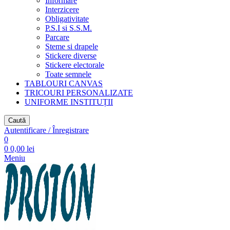
Informare
Interzicere
Obligativitate
P.S.I si S.S.M.
Parcare
Steme si drapele
Stickere diverse
Stickere electorale
Toate semnele
TABLOURI CANVAS
TRICOURI PERSONALIZATE
UNIFORME INSTITUȚII
Caută
Autentificare / Înregistrare
0
0
0,00
lei
Meniu