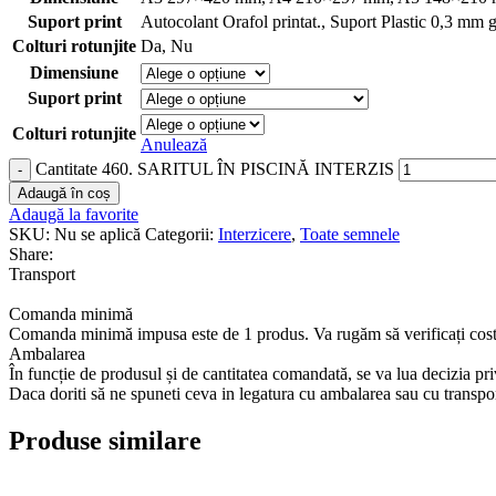
Suport print
Autocolant Orafol printat.
,
Suport Plastic 0,3 mm 
Colturi rotunjite
Da
,
Nu
Dimensiune
Suport print
Colturi rotunjite
Anulează
Cantitate 460. SARITUL ÎN PISCINĂ INTERZIS
Adaugă în coș
Adaugă la favorite
SKU:
Nu se aplică
Categorii:
Interzicere
,
Toate semnele
Share:
Transport
Comanda minimă
Comanda minimă impusa este de 1 produs. Va rugăm să verificați costu
Ambalarea
În funcție de produsul și de cantitatea comandată, se va lua decizia p
Daca doriti să ne spuneti ceva in legatura cu ambalarea sau cu transp
Produse similare