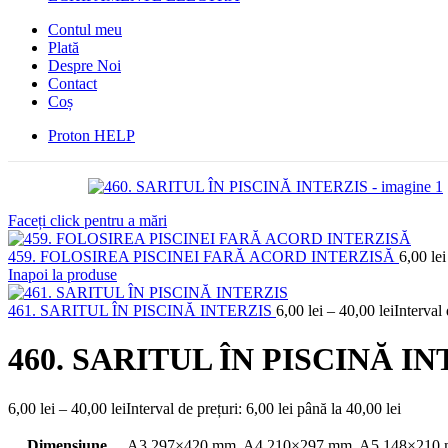
Contul meu
Plată
Despre Noi
Contact
Coș
Proton HELP
Faceți click pentru a mări
459. FOLOSIREA PISCINEI FARĂ ACORD INTERZISĂ
6,00
lei
Inapoi la produse
461. SARITUL ÎN PISCINĂ INTERZIS
6,00
lei
–
40,00
lei
Interval 
460. SARITUL ÎN PISCINĂ I
6,00
lei
–
40,00
lei
Interval de prețuri: 6,00 lei până la 40,00 lei
Dimensiune
A3 297×420 mm
,
A4 210×297 mm
,
A5 148×210