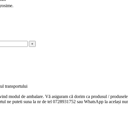
grosime.
l transportului
rivind modul de ambalare. Vă asiguram că dorim ca produsul / produsele 
ortul ne puteti suna la nr de tel 0728931752 sau WhatsApp la același nu