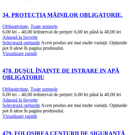
34. PROTECȚIA MÂINILOR OBLIGATORIE.
Obligativitate
,
Toate semnele
6,00
lei
–
40,00
lei
Interval de prețuri: 6,00 lei până la 40,00 lei
Adaugă la favorite
Selectează opțiunile
Acest produs are mai multe variații. Opțiunile
pot fi alese în pagina produsului.
Vizualizare rapidă
478. DUȘUL ÎNAINTE DE INTRARE IN APĂ
OBLIGATORIU
Obligativitate
,
Toate semnele
6,00
lei
–
40,00
lei
Interval de prețuri: 6,00 lei până la 40,00 lei
Adaugă la favorite
Selectează opțiunile
Acest produs are mai multe variații. Opțiunile
pot fi alese în pagina produsului.
Vizualizare rapidă
479. FOLOSIREA CENTURII DE SIGURANȚĂ