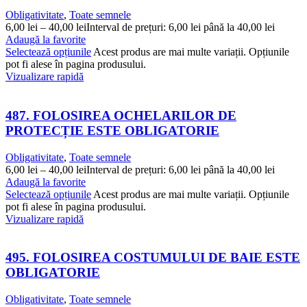
Obligativitate
,
Toate semnele
6,00
lei
–
40,00
lei
Interval de prețuri: 6,00 lei până la 40,00 lei
Adaugă la favorite
Selectează opțiunile
Acest produs are mai multe variații. Opțiunile
pot fi alese în pagina produsului.
Vizualizare rapidă
487. FOLOSIREA OCHELARILOR DE
PROTECȚIE ESTE OBLIGATORIE
Obligativitate
,
Toate semnele
6,00
lei
–
40,00
lei
Interval de prețuri: 6,00 lei până la 40,00 lei
Adaugă la favorite
Selectează opțiunile
Acest produs are mai multe variații. Opțiunile
pot fi alese în pagina produsului.
Vizualizare rapidă
495. FOLOSIREA COSTUMULUI DE BAIE ESTE
OBLIGATORIE
Obligativitate
,
Toate semnele