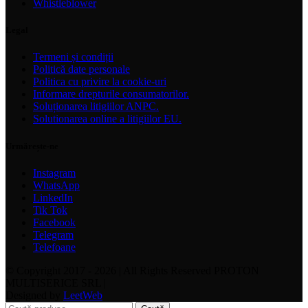
Whistleblower
Legal
Termeni și condiții
Politică date personale
Politica cu privire la cookie-uri
Informare drepturile consumatorilor.
Soluționarea litigiilor ANPC.
Solutionarea online a litigiilor EU.
Urmărește-ne
Instagram
WhatsApp
LinkedIn
Tik Tok
Facebook
Telegram
Telefoane
© Copyright 2017 - 2026 | All Rights Reserved PROTON
MULTISERICE SRL |
Designed by
LeetWeb