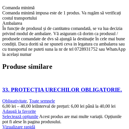
Comanda minimă
Comanda minimă impusa este de 1 produs. Va rugăm să verificați
costul transportului
Ambalarea
În funcție de produsul și de cantitatea comandată, se va lua decizia
privind modul de ambalare. Vă asiguram că dorim ca produsul /
produsele comandate de dvs să ajungă la destinație în cele mai bune
condiții. Daca doriti să ne spuneti ceva in legatura cu ambalarea sau
cu transportul ne puteti suna la nr de tel 0728931752 sau WhatsApp
la același numar
Produse similare
33. PROTECȚIA URECHILOR OBLIGATORIE.
Obligativitate
,
Toate semnele
6,00
lei
–
40,00
lei
Interval de prețuri: 6,00 lei până la 40,00 lei
Adaugă la favorite
Selectează opțiunile
Acest produs are mai multe variații. Opțiunile
pot fi alese în pagina produsului.
Vizualizare rapidă