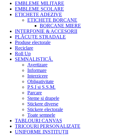
EMBLEME MILITARE
EMBLEME SCOLARE
ETICHETE ADEZIVE
ETICHETE BORCANE
BORCANE MIERE
INTERFONIE & ACCESORII
PLĂCUȚE STRADALE
Produse electorale
Reciclare
Roll Up
SEMNALISTICĂ.
Avertizare
Informare
Interzicere
Obligativitate
P.S.I si S.S.M.
Parcare
Steme si drapele
Stickere diverse
Stickere electorale
Toate semnele
TABLOURI CANVAS
TRICOURI PERSONALIZATE
UNIFORME INSTITUȚII