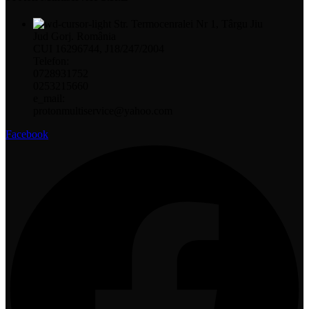
Str. Termocenralei Nr 1, Târgu Jiu
Jud Gorj. România
CUI 16296744, J18/247/2004
Telefon:
0728931752
0253215660
e_mail:
protonmultiservice@yahoo.com
Facebook