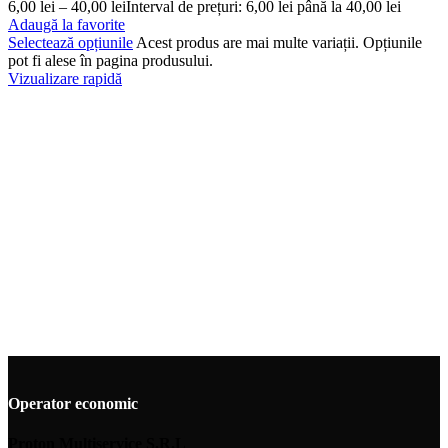
6,00
lei
–
40,00
lei
Interval de prețuri: 6,00 lei până la 40,00 lei
Adaugă la favorite
Selectează opțiunile
Acest produs are mai multe variații. Opțiunile
pot fi alese în pagina produsului.
Vizualizare rapidă
Operator economic
Proton Multiservice S.R.L