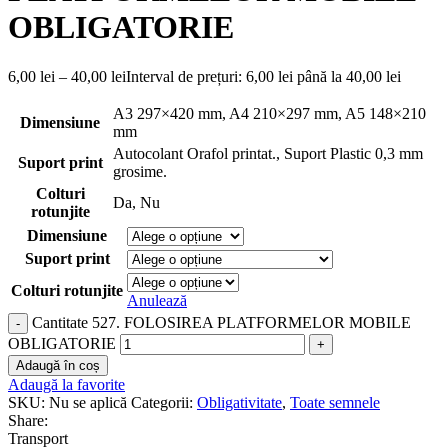
OBLIGATORIE
6,00
lei
–
40,00
lei
Interval de prețuri: 6,00 lei până la 40,00 lei
A3 297×420 mm
,
A4 210×297 mm
,
A5 148×210
Dimensiune
mm
Autocolant Orafol printat.
,
Suport Plastic 0,3 mm
Suport print
grosime.
Colturi
Da
,
Nu
rotunjite
Dimensiune
Suport print
Colturi rotunjite
Anulează
Cantitate 527. FOLOSIREA PLATFORMELOR MOBILE
OBLIGATORIE
Adaugă în coș
Adaugă la favorite
SKU:
Nu se aplică
Categorii:
Obligativitate
,
Toate semnele
Share:
Transport