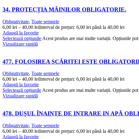
34. PROTECȚIA MÂINILOR OBLIGATORIE.
Obligativitate
,
Toate semnele
6,00
lei
–
40,00
lei
Interval de prețuri: 6,00 lei până la 40,00 lei
Adaugă la favorite
Selectează opțiunile
Acest produs are mai multe variații. Opțiunile pot 
Vizualizare rapidă
477. FOLOSIREA SCĂRITEI ESTE OBLIGATORI
Obligativitate
,
Toate semnele
6,00
lei
–
40,00
lei
Interval de prețuri: 6,00 lei până la 40,00 lei
Adaugă la favorite
Selectează opțiunile
Acest produs are mai multe variații. Opțiunile pot 
Vizualizare rapidă
478. DUȘUL ÎNAINTE DE INTRARE IN APĂ OB
Obligativitate
,
Toate semnele
6,00
lei
–
40,00
lei
Interval de prețuri: 6,00 lei până la 40,00 lei
Adaugă la favorite