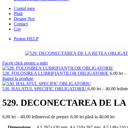
Contul meu
Plată
Despre Noi
Contact
Coș
Proton HELP
Faceți click pentru a mări
528. FOLOSIREA LUBRIFIANȚILOR OBLIGATORIE
6,00
lei
–
Inapoi la produse
530. HALATUL SPECIFIC OBLIGATORIU
6,00
lei
–
40,00
lei
Inte
529. DECONECTAREA DE LA
6,00
lei
–
40,00
lei
Interval de prețuri: 6,00 lei până la 40,00 lei
Dimensiune
A3 297×420 mm
,
A4 210×297 mm
,
A5 148×210