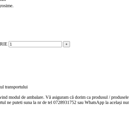
grosime.
RIE
l transportului
rivind modul de ambalare. Vă asiguram că dorim ca produsul / produsele 
ortul ne puteti suna la nr de tel 0728931752 sau WhatsApp la același nu