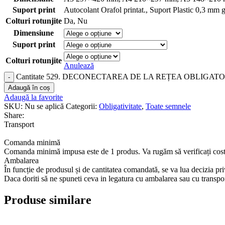
Suport print
Autocolant Orafol printat.
,
Suport Plastic 0,3 mm 
Colturi rotunjite
Da
,
Nu
Dimensiune
Suport print
Colturi rotunjite
Anulează
Cantitate 529. DECONECTAREA DE LA REȚEA OBLIGATO
Adaugă în coș
Adaugă la favorite
SKU:
Nu se aplică
Categorii:
Obligativitate
,
Toate semnele
Share:
Transport
Comanda minimă
Comanda minimă impusa este de 1 produs. Va rugăm să verificați costu
Ambalarea
În funcție de produsul și de cantitatea comandată, se va lua decizia p
Daca doriti să ne spuneti ceva in legatura cu ambalarea sau cu transp
Produse similare