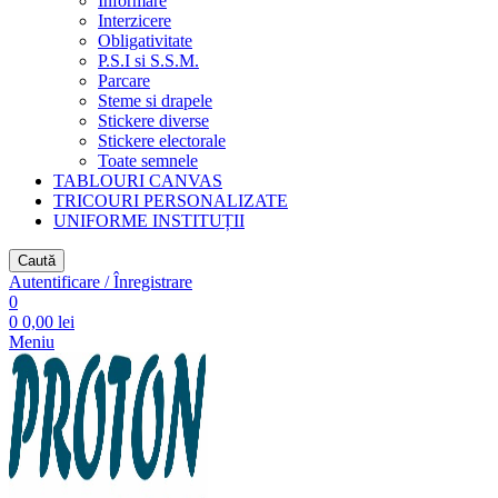
Informare
Interzicere
Obligativitate
P.S.I si S.S.M.
Parcare
Steme si drapele
Stickere diverse
Stickere electorale
Toate semnele
TABLOURI CANVAS
TRICOURI PERSONALIZATE
UNIFORME INSTITUȚII
Caută
Autentificare / Înregistrare
0
0
0,00
lei
Meniu