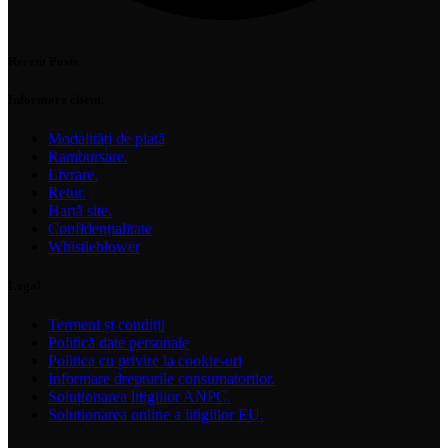
Recent Posts
Informare client.
Modalități de plată
Rambursare.
Livrare.
Retur.
Hartă site.
Confidențialitate
Whistleblower
Legal
Termeni și condiții
Politică date personale
Politica cu privire la cookie-uri
Informare drepturile consumatorilor.
Soluționarea litigiilor ANPC.
Solutionarea online a litigiilor EU.