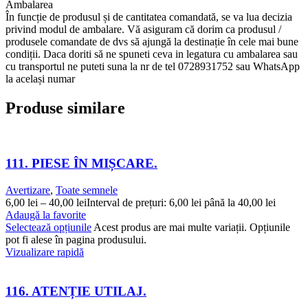
Ambalarea
În funcție de produsul și de cantitatea comandată, se va lua decizia
privind modul de ambalare. Vă asiguram că dorim ca produsul /
produsele comandate de dvs să ajungă la destinație în cele mai bune
condiții. Daca doriti să ne spuneti ceva in legatura cu ambalarea sau
cu transportul ne puteti suna la nr de tel 0728931752 sau WhatsApp
la același numar
Produse similare
111. PIESE ÎN MIȘCARE.
Avertizare
,
Toate semnele
6,00
lei
–
40,00
lei
Interval de prețuri: 6,00 lei până la 40,00 lei
Adaugă la favorite
Selectează opțiunile
Acest produs are mai multe variații. Opțiunile
pot fi alese în pagina produsului.
Vizualizare rapidă
116. ATENȚIE UTILAJ.