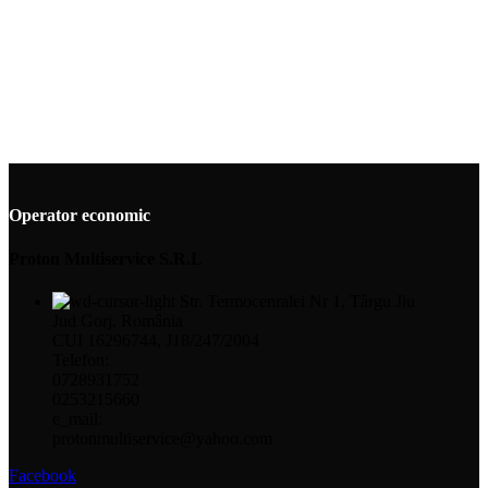
Operator economic
Proton Multiservice S.R.L
Str. Termocenralei Nr 1, Târgu Jiu
Jud Gorj. România
CUI 16296744, J18/247/2004
Telefon:
0728931752
0253215660
e_mail:
protonmultiservice@yahoo.com
Facebook