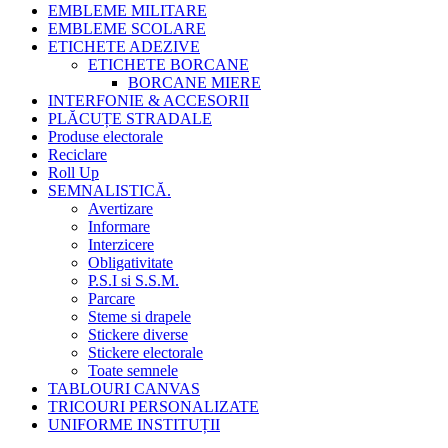
EMBLEME MILITARE
EMBLEME SCOLARE
ETICHETE ADEZIVE
ETICHETE BORCANE
BORCANE MIERE
INTERFONIE & ACCESORII
PLĂCUȚE STRADALE
Produse electorale
Reciclare
Roll Up
SEMNALISTICĂ.
Avertizare
Informare
Interzicere
Obligativitate
P.S.I si S.S.M.
Parcare
Steme si drapele
Stickere diverse
Stickere electorale
Toate semnele
TABLOURI CANVAS
TRICOURI PERSONALIZATE
UNIFORME INSTITUȚII