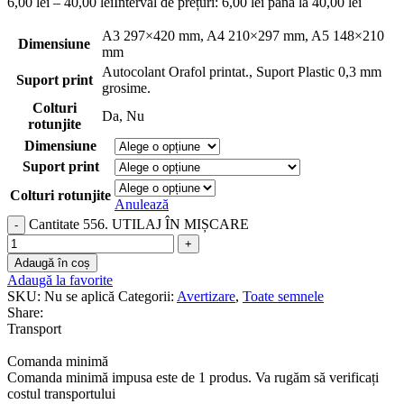
6,00
lei
–
40,00
lei
Interval de prețuri: 6,00 lei până la 40,00 lei
A3 297×420 mm
,
A4 210×297 mm
,
A5 148×210
Dimensiune
mm
Autocolant Orafol printat.
,
Suport Plastic 0,3 mm
Suport print
grosime.
Colturi
Da
,
Nu
rotunjite
Dimensiune
Suport print
Colturi rotunjite
Anulează
Cantitate 556. UTILAJ ÎN MIȘCARE
Adaugă în coș
Adaugă la favorite
SKU:
Nu se aplică
Categorii:
Avertizare
,
Toate semnele
Share:
Transport
Comanda minimă
Comanda minimă impusa este de 1 produs. Va rugăm să verificați
costul transportului