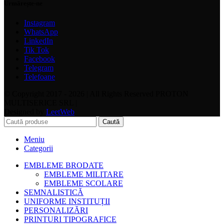
Urmărește-ne
Instagram
WhatsApp
LinkedIn
Tik Tok
Facebook
Telegram
Telefoane
© Copyright 2017 - 2026 | All Rights Reserved PROTON
MULTISERICE SRL |
Designed by
LeetWeb
Caută
Meniu
Categorii
EMBLEME BRODATE
EMBLEME MILITARE
EMBLEME SCOLARE
SEMNALISTICĂ
UNIFORME INSTITUȚII
PERSONALIZĂRI
PRINTURI TIPOGRAFICE