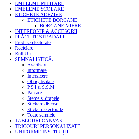
EMBLEME MILITARE
EMBLEME SCOLARE
ETICHETE ADEZIVE
ETICHETE BORCANE
BORCANE MIERE
INTERFONIE & ACCESORII
PLĂCUȚE STRADALE
Produse electorale
Reciclare
Roll Up
SEMNALISTICĂ.
Avertizare
Informare
Interzicere
Obligativitate
P.S.I si S.S.M.
Parcare
Steme si drapele
Stickere diverse
Stickere electorale
Toate semnele
TABLOURI CANVAS
TRICOURI PERSONALIZATE
UNIFORME INSTITUȚII