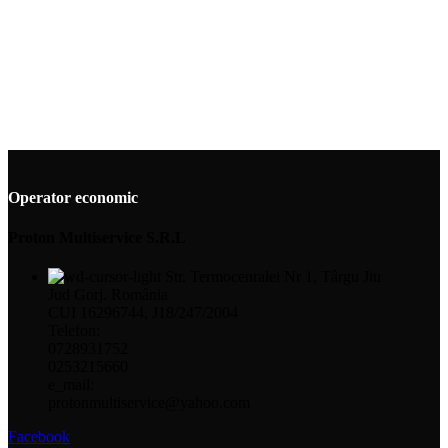
Operator economic
Proton Multiservice S.R.L
Str. Termocenralei Nr 1, Târgu Jiu
Jud Gorj. România
CUI 16296744, J18/247/2004
Telefon:
0728931752
0253215660
e_mail:
protonmultiservice@yahoo.com
Facebook