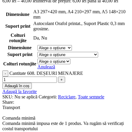
6,00
lei
–
40,00
lei
Interval de prețuri: 6,00 lei până la 40,00 lei
A3 297×420 mm
,
A4 210×297 mm
,
A5 148×210
Dimensiune
mm
Autocolant Orafol printat.
,
Suport Plastic 0,3 mm
Suport print
grosime.
Colturi
Da
,
Nu
rotunjite
Dimensiune
Suport print
Colturi rotunjite
Anulează
Cantitate 608. DEȘEURI MENAJERE
Adaugă în coș
Adaugă la favorite
SKU:
Nu se aplică
Categorii:
Reciclare
,
Toate semnele
Share:
Transport
Comanda minimă
Comanda minimă impusa este de 1 produs. Va rugăm să verificați
costul transportului