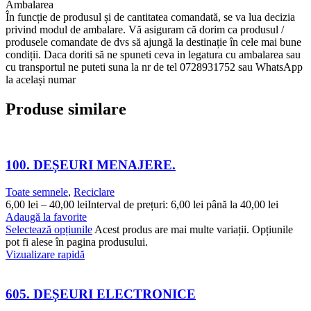
Ambalarea
În funcție de produsul și de cantitatea comandată, se va lua decizia
privind modul de ambalare. Vă asiguram că dorim ca produsul /
produsele comandate de dvs să ajungă la destinație în cele mai bune
condiții. Daca doriti să ne spuneti ceva in legatura cu ambalarea sau
cu transportul ne puteti suna la nr de tel 0728931752 sau WhatsApp
la același numar
Produse similare
100. DEȘEURI MENAJERE.
Toate semnele
,
Reciclare
6,00
lei
–
40,00
lei
Interval de prețuri: 6,00 lei până la 40,00 lei
Adaugă la favorite
Selectează opțiunile
Acest produs are mai multe variații. Opțiunile
pot fi alese în pagina produsului.
Vizualizare rapidă
605. DEȘEURI ELECTRONICE