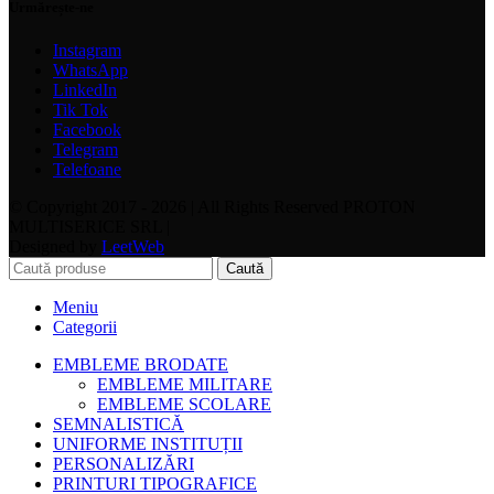
Urmărește-ne
Instagram
WhatsApp
LinkedIn
Tik Tok
Facebook
Telegram
Telefoane
© Copyright 2017 - 2026 | All Rights Reserved PROTON
MULTISERICE SRL |
Designed by
LeetWeb
Caută
Meniu
Categorii
EMBLEME BRODATE
EMBLEME MILITARE
EMBLEME SCOLARE
SEMNALISTICĂ
UNIFORME INSTITUȚII
PERSONALIZĂRI
PRINTURI TIPOGRAFICE