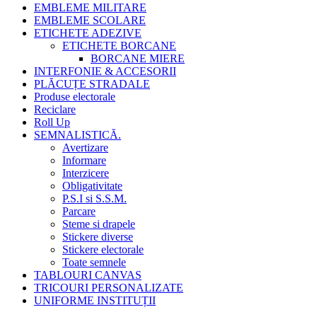
EMBLEME MILITARE
EMBLEME SCOLARE
ETICHETE ADEZIVE
ETICHETE BORCANE
BORCANE MIERE
INTERFONIE & ACCESORII
PLĂCUȚE STRADALE
Produse electorale
Reciclare
Roll Up
SEMNALISTICĂ.
Avertizare
Informare
Interzicere
Obligativitate
P.S.I si S.S.M.
Parcare
Steme si drapele
Stickere diverse
Stickere electorale
Toate semnele
TABLOURI CANVAS
TRICOURI PERSONALIZATE
UNIFORME INSTITUȚII