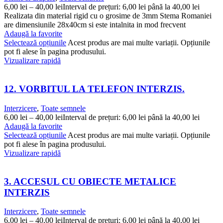
6,00
lei
–
40,00
lei
Interval de prețuri: 6,00 lei până la 40,00 lei
Realizata din material rigid cu o grosime de 3mm Stema Romaniei
are dimensiunile 28x40cm si este intalnita in mod frecvent
Adaugă la favorite
Selectează opțiunile
Acest produs are mai multe variații. Opțiunile
pot fi alese în pagina produsului.
Vizualizare rapidă
12. VORBITUL LA TELEFON INTERZIS.
Interzicere
,
Toate semnele
6,00
lei
–
40,00
lei
Interval de prețuri: 6,00 lei până la 40,00 lei
Adaugă la favorite
Selectează opțiunile
Acest produs are mai multe variații. Opțiunile
pot fi alese în pagina produsului.
Vizualizare rapidă
3. ACCESUL CU OBIECTE METALICE
INTERZIS
Interzicere
,
Toate semnele
6,00
lei
–
40,00
lei
Interval de prețuri: 6,00 lei până la 40,00 lei