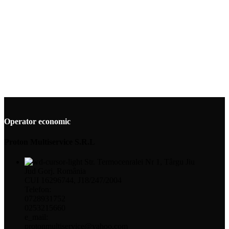
Operator economic
Proton Multiservice S.R.L
Str. Termocenralei Nr 1, Târgu Jiu
Jud Gorj. România
CUI 16296744, J18/247/2004
Telefon:
0728931752
0253215660
e_mail:
protonmultiservice@yahoo.com