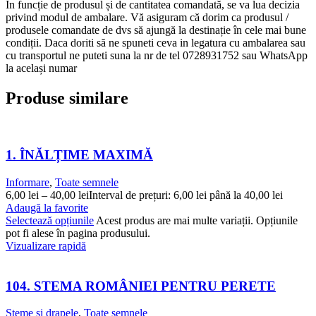
În funcție de produsul și de cantitatea comandată, se va lua decizia
privind modul de ambalare. Vă asiguram că dorim ca produsul /
produsele comandate de dvs să ajungă la destinație în cele mai bune
condiții. Daca doriti să ne spuneti ceva in legatura cu ambalarea sau
cu transportul ne puteti suna la nr de tel 0728931752 sau WhatsApp
la același numar
Produse similare
1. ÎNĂLȚIME MAXIMĂ
Informare
,
Toate semnele
6,00
lei
–
40,00
lei
Interval de prețuri: 6,00 lei până la 40,00 lei
Adaugă la favorite
Selectează opțiunile
Acest produs are mai multe variații. Opțiunile
pot fi alese în pagina produsului.
Vizualizare rapidă
104. STEMA ROMÂNIEI PENTRU PERETE
Steme si drapele
,
Toate semnele