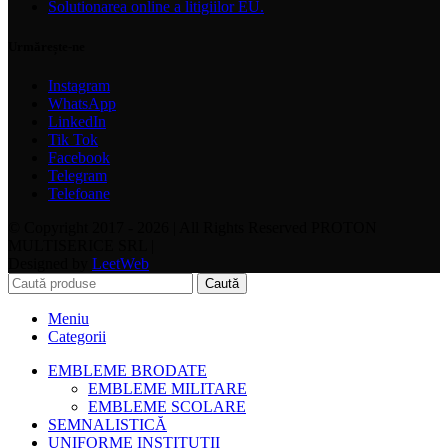
Solutionarea online a litigiilor EU.
Urmărește-ne
Instagram
WhatsApp
LinkedIn
Tik Tok
Facebook
Telegram
Telefoane
© Copyright 2017 - 2026 | All Rights Reserved PROTON
MULTISERICE SRL |
Designed by
LeetWeb
Caută
Meniu
Categorii
EMBLEME BRODATE
EMBLEME MILITARE
EMBLEME SCOLARE
SEMNALISTICĂ
UNIFORME INSTITUȚII