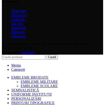
Urmărește-ne
Instagram
WhatsApp
LinkedIn
Tik Tok
Facebook
Telegram
Telefoane
© Copyright 2017 - 2026 | All Rights Reserved PROTON
MULTISERICE SRL |
Designed by
LeetWeb
Caută
Meniu
Categorii
EMBLEME BRODATE
EMBLEME MILITARE
EMBLEME SCOLARE
SEMNALISTICĂ
UNIFORME INSTITUȚII
PERSONALIZĂRI
PRINTURI TIPOGRAFICE