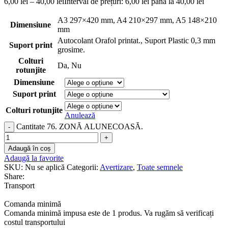
6,00
lei
–
40,00
lei
Interval de prețuri: 6,00 lei până la 40,00 lei
A3 297×420 mm
,
A4 210×297 mm
,
A5 148×210
Dimensiune
mm
Autocolant Orafol printat.
,
Suport Plastic 0,3 mm
Suport print
grosime.
Colturi
Da
,
Nu
rotunjite
Dimensiune
Suport print
Colturi rotunjite
Anulează
Cantitate 76. ZONĂ ALUNECOASĂ.
Adaugă în coș
Adaugă la favorite
SKU:
Nu se aplică
Categorii:
Avertizare
,
Toate semnele
Share:
Transport
Comanda minimă
Comanda minimă impusa este de 1 produs. Va rugăm să verificați
costul transportului