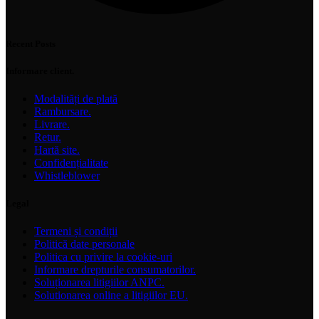
Recent Posts
Informare client.
Modalități de plată
Rambursare.
Livrare.
Retur.
Hartă site.
Confidențialitate
Whistleblower
Legal
Termeni și condiții
Politică date personale
Politica cu privire la cookie-uri
Informare drepturile consumatorilor.
Soluționarea litigiilor ANPC.
Solutionarea online a litigiilor EU.