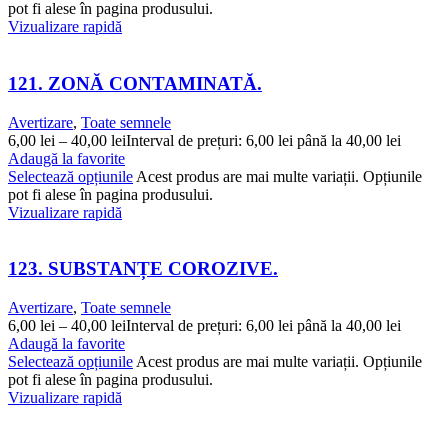
pot fi alese în pagina produsului.
Vizualizare rapidă
121. ZONĂ CONTAMINATĂ.
Avertizare
,
Toate semnele
6,00
lei
–
40,00
lei
Interval de prețuri: 6,00 lei până la 40,00 lei
Adaugă la favorite
Selectează opțiunile
Acest produs are mai multe variații. Opțiunile
pot fi alese în pagina produsului.
Vizualizare rapidă
123. SUBSTANȚE COROZIVE.
Avertizare
,
Toate semnele
6,00
lei
–
40,00
lei
Interval de prețuri: 6,00 lei până la 40,00 lei
Adaugă la favorite
Selectează opțiunile
Acest produs are mai multe variații. Opțiunile
pot fi alese în pagina produsului.
Vizualizare rapidă