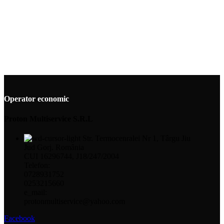
Operator economic
Proton Multiservice S.R.L
Str. Termocenralei Nr 1, Târgu Jiu
Jud Gorj. România
CUI 16296744, J18/247/2004
Telefon:
0728931752
0253215660
e_mail:
protonmultiservice@yahoo.com
Facebook