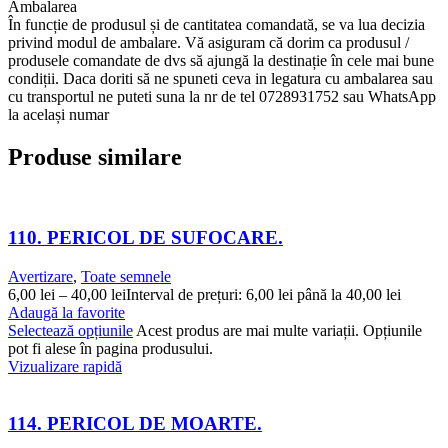
Ambalarea
În funcție de produsul și de cantitatea comandată, se va lua decizia
privind modul de ambalare. Vă asiguram că dorim ca produsul /
produsele comandate de dvs să ajungă la destinație în cele mai bune
condiții. Daca doriti să ne spuneti ceva in legatura cu ambalarea sau
cu transportul ne puteti suna la nr de tel 0728931752 sau WhatsApp
la același numar
Produse similare
110. PERICOL DE SUFOCARE.
Avertizare
,
Toate semnele
6,00
lei
–
40,00
lei
Interval de prețuri: 6,00 lei până la 40,00 lei
Adaugă la favorite
Selectează opțiunile
Acest produs are mai multe variații. Opțiunile
pot fi alese în pagina produsului.
Vizualizare rapidă
114. PERICOL DE MOARTE.