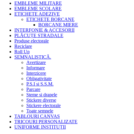
EMBLEME MILITARE
EMBLEME SCOLARE
ETICHETE ADEZIVE
ETICHETE BORCANE
BORCANE MIERE
INTERFONIE & ACCESORII
PLĂCUȚE STRADALE
Produse electorale
Reciclare
Roll Up
SEMNALISTICĂ.
Avertizare
Informare
Interzicere
Obligativitate
P.S.I si S.S.M.
Parcare
Steme si drapele
Stickere diverse
Stickere electorale
Toate semnele
TABLOURI CANVAS
TRICOURI PERSONALIZATE
UNIFORME INSTITUȚII