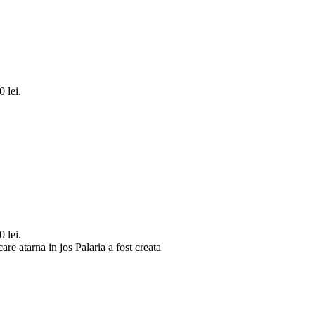
0 lei.
0 lei.
e atarna in jos Palaria a fost creata