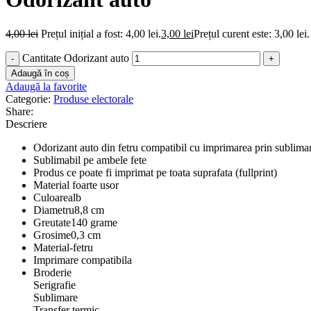
4,00
lei
Prețul inițial a fost: 4,00 lei.
3,00
lei
Prețul curent este: 3,00 lei.
Cantitate Odorizant auto
Adaugă în coș
Adaugă la favorite
Categorie:
Produse electorale
Share:
Descriere
Odorizant auto din fetru compatibil cu imprimarea prin sublima
Sublimabil pe ambele fete
Produs ce poate fi imprimat pe toata suprafata (fullprint)
Material foarte usor
Culoarealb
Diametru8,8 cm
Greutate140 grame
Grosime0,3 cm
Material-fetru
Imprimare compatibila
Broderie
Serigrafie
Sublimare
Transfer termic