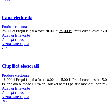
Cană electorală
Produse electorale
28,00
lei
Prețul inițial a fost: 28,00 lei.
25,00
lei
Prețul curent este: 25,0
Adaugă la favorite
Adaugă în coș
Vizualizare rapidă
-17%
Ciupilică electorală
Produse electorale
18,00
lei
Prețul inițial a fost: 18,00 lei.
15,00
lei
Prețul curent este: 15,0
Palarie din bumbac 100% tip „bucket hat” O palarie moale cu borura car
Adaugă la favorite
Adaugă în coș
Vizualizare rapidă
-9%