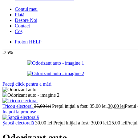
Contul meu
Plată
Despre Noi
Contact
Coș
Proton HELP
-25%
Faceți click pentru a mări
Tricou electoral
35,00
lei
Prețul inițial a fost: 35,00 lei.
30,00
lei
Prețul 
Inapoi la produse
Șapcă electorală
30,00
lei
Prețul inițial a fost: 30,00 lei.
25,00
lei
Prețul
Odorizant auto