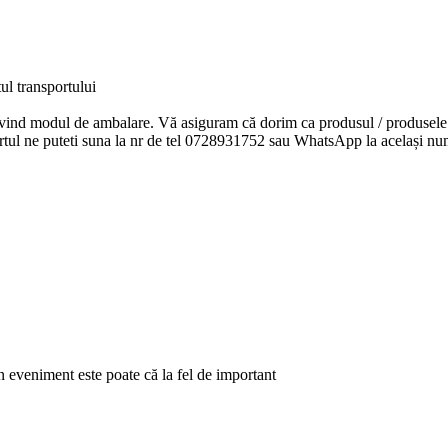
l transportului
rivind modul de ambalare. Vă asiguram că dorim ca produsul / produsele 
ortul ne puteti suna la nr de tel 0728931752 sau WhatsApp la același nu
eveniment este poate că la fel de important