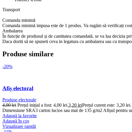
Transport
Comanda minimă
Comanda minimă impusa este de 1 produs. Va rugăm să verificați costu
Ambalarea
În funcție de produsul și de cantitatea comandată, se va lua decizia p
Daca doriti să ne spuneti ceva in legatura cu ambalarea sau cu transp
Produse similare
-20%
Afiș electoral
Produse electorale
4,00
lei
Prețul inițial a fost: 4,00 lei.
3,20
lei
Prețul curent este: 3,20 lei.
Dimensiune SRA3 carton lucios sau mat de 135 g/m2 Afișul pentru un 
Adaugă la favorite
Adaugă în coș
Vizualizare rapidă
-11%