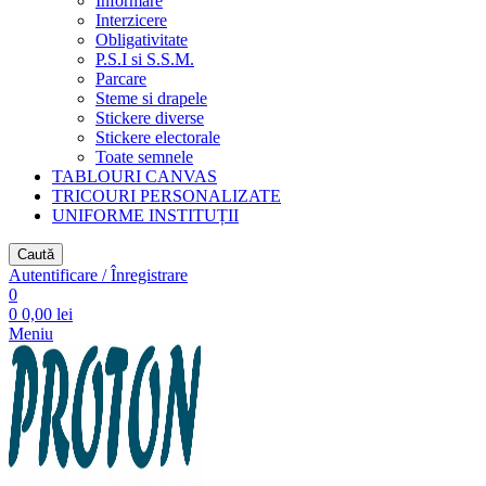
Informare
Interzicere
Obligativitate
P.S.I si S.S.M.
Parcare
Steme si drapele
Stickere diverse
Stickere electorale
Toate semnele
TABLOURI CANVAS
TRICOURI PERSONALIZATE
UNIFORME INSTITUȚII
Caută
Autentificare / Înregistrare
0
0
0,00
lei
Meniu