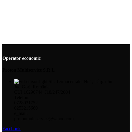
Operator economic
Proton Multiservice S.R.L
Str. Termocenralei Nr 1, Târgu Jiu
Jud Gorj. România
CUI 16296744, J18/247/2004
Telefon:
0728931752
0253215660
e_mail:
protonmultiservice@yahoo.com
Facebook