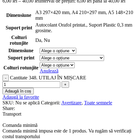
6,00
lei
–
40,00
lei
Interval de prețuri: 6,00 lei până la 40,00 lei
A3 297×420 mm
,
A4 210×297 mm
,
A5 148×210
Dimensiune
mm
Autocolant Orafol printat.
,
Suport Plastic 0,3 mm
Suport print
grosime.
Colturi
Da
,
Nu
rotunjite
Dimensiune
Suport print
Colturi rotunjite
Anulează
Cantitate 348. UTILAJ ÎN MIȘCARE
Adaugă în coș
Adaugă la favorite
SKU:
Nu se aplică
Categorii:
Avertizare
,
Toate semnele
Share:
Transport
Comanda minimă
Comanda minimă impusa este de 1 produs. Va rugăm să verificați
costul transportului