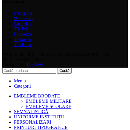
Urmărește-ne
Instagram
WhatsApp
LinkedIn
Tik Tok
Facebook
Telegram
Telefoane
© Copyright 2017 - 2026 | All Rights Reserved PROTON
MULTISERICE SRL |
Designed by
LeetWeb
Caută
Meniu
Categorii
EMBLEME BRODATE
EMBLEME MILITARE
EMBLEME SCOLARE
SEMNALISTICĂ
UNIFORME INSTITUȚII
PERSONALIZĂRI
PRINTURI TIPOGRAFICE