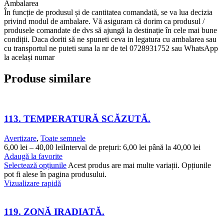
Ambalarea
În funcție de produsul și de cantitatea comandată, se va lua decizia
privind modul de ambalare. Vă asiguram că dorim ca produsul /
produsele comandate de dvs să ajungă la destinație în cele mai bune
condiții. Daca doriti să ne spuneti ceva in legatura cu ambalarea sau
cu transportul ne puteti suna la nr de tel 0728931752 sau WhatsApp
la același numar
Produse similare
113. TEMPERATURĂ SCĂZUTĂ.
Avertizare
,
Toate semnele
6,00
lei
–
40,00
lei
Interval de prețuri: 6,00 lei până la 40,00 lei
Adaugă la favorite
Selectează opțiunile
Acest produs are mai multe variații. Opțiunile
pot fi alese în pagina produsului.
Vizualizare rapidă
119. ZONĂ IRADIATĂ.