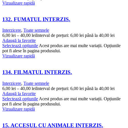
Vizualizare rapidă
132. FUMATUL INTERZIS.
Interzicere
,
Toate semnele
6,00
lei
–
40,00
lei
Interval de prețuri: 6,00 lei până la 40,00 lei
Adaugă la favorite
Selectează opțiunile
Acest produs are mai multe variații. Opțiunile
pot fi alese în pagina produsului.
Vizualizare rapidă
134. FILMATUL INTERZIS.
Interzicere
,
Toate semnele
6,00
lei
–
40,00
lei
Interval de prețuri: 6,00 lei până la 40,00 lei
Adaugă la favorite
Selectează opțiunile
Acest produs are mai multe variații. Opțiunile
pot fi alese în pagina produsului.
Vizualizare rapidă
15. ACCESUL CU ANIMALE INTERZIS.