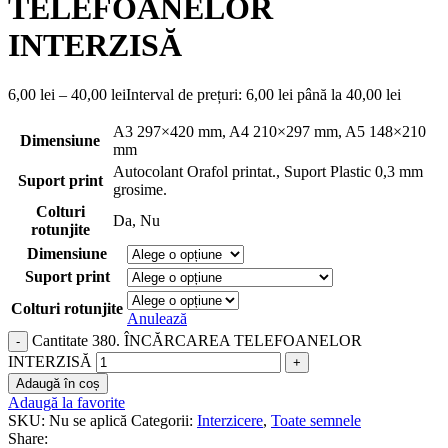
TELEFOANELOR
INTERZISĂ
6,00
lei
–
40,00
lei
Interval de prețuri: 6,00 lei până la 40,00 lei
A3 297×420 mm
,
A4 210×297 mm
,
A5 148×210
Dimensiune
mm
Autocolant Orafol printat.
,
Suport Plastic 0,3 mm
Suport print
grosime.
Colturi
Da
,
Nu
rotunjite
Dimensiune
Suport print
Colturi rotunjite
Anulează
Cantitate 380. ÎNCĂRCAREA TELEFOANELOR
INTERZISĂ
Adaugă în coș
Adaugă la favorite
SKU:
Nu se aplică
Categorii:
Interzicere
,
Toate semnele
Share: