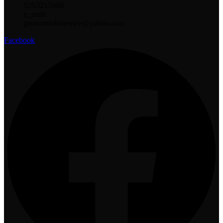
0253215660
e_mail:
protonmultiservice@yahoo.com
Facebook