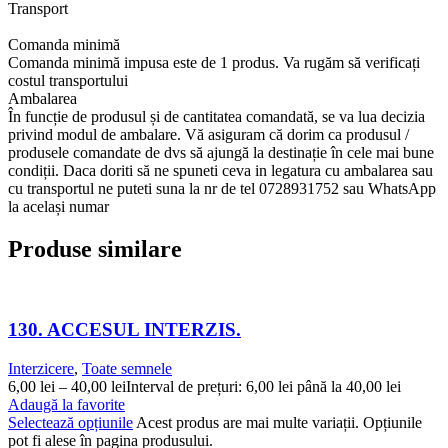
Transport
Comanda minimă
Comanda minimă impusa este de 1 produs. Va rugăm să verificați
costul transportului
Ambalarea
În funcție de produsul și de cantitatea comandată, se va lua decizia
privind modul de ambalare. Vă asiguram că dorim ca produsul /
produsele comandate de dvs să ajungă la destinație în cele mai bune
condiții. Daca doriti să ne spuneti ceva in legatura cu ambalarea sau
cu transportul ne puteti suna la nr de tel 0728931752 sau WhatsApp
la același numar
Produse similare
130. ACCESUL INTERZIS.
Interzicere
,
Toate semnele
6,00
lei
–
40,00
lei
Interval de prețuri: 6,00 lei până la 40,00 lei
Adaugă la favorite
Selectează opțiunile
Acest produs are mai multe variații. Opțiunile
pot fi alese în pagina produsului.