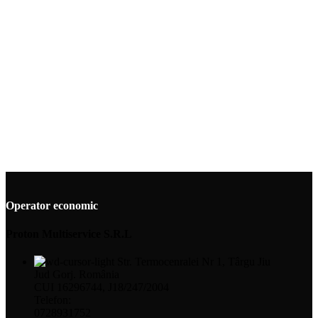
Operator economic
Proton Multiservice S.R.L
Str. Termocenralei Nr 1, Târgu Jiu
Jud Gorj. România
CUI 16296744, J18/247/2004
Telefon:
0728931752