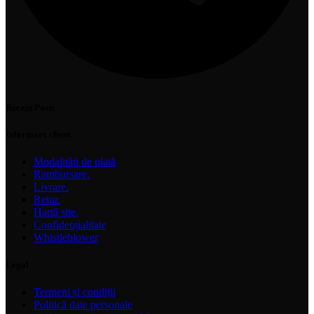
Recent Posts
Informare client.
Modalități de plată
Rambursare.
Livrare.
Retur.
Hartă site.
Confidențialitate
Whistleblower
Legal
Termeni și condiții
Politică date personale