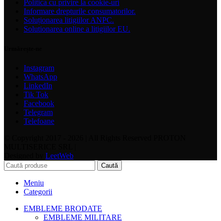
Politica cu privire la cookie-uri
Informare drepturile consumatorilor.
Soluționarea litigiilor ANPC.
Solutionarea online a litigiilor EU.
Urmărește-ne
Instagram
WhatsApp
LinkedIn
Tik Tok
Facebook
Telegram
Telefoane
© Copyright 2017 - 2026 | All Rights Reserved PROTON
MULTISERICE SRL |
Designed by
LeetWeb
Caută
Meniu
Categorii
EMBLEME BRODATE
EMBLEME MILITARE