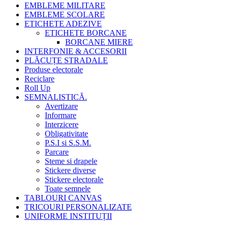
EMBLEME MILITARE
EMBLEME SCOLARE
ETICHETE ADEZIVE
ETICHETE BORCANE
BORCANE MIERE
INTERFONIE & ACCESORII
PLĂCUȚE STRADALE
Produse electorale
Reciclare
Roll Up
SEMNALISTICĂ.
Avertizare
Informare
Interzicere
Obligativitate
P.S.I si S.S.M.
Parcare
Steme si drapele
Stickere diverse
Stickere electorale
Toate semnele
TABLOURI CANVAS
TRICOURI PERSONALIZATE
UNIFORME INSTITUȚII