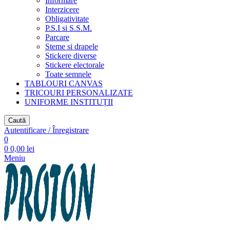
Informare
Interzicere
Obligativitate
P.S.I si S.S.M.
Parcare
Steme si drapele
Stickere diverse
Stickere electorale
Toate semnele
TABLOURI CANVAS
TRICOURI PERSONALIZATE
UNIFORME INSTITUȚII
Caută
Autentificare / Înregistrare
0
0
0,00
lei
Meniu