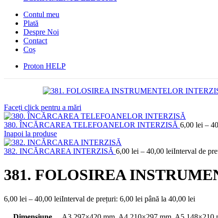
Contul meu
Plată
Despre Noi
Contact
Coș
Proton HELP
Faceți click pentru a mări
380. ÎNCĂRCAREA TELEFOANELOR INTERZISĂ
6,00
lei
–
4
Inapoi la produse
382. INCĂRCAREA INTERZISĂ
6,00
lei
–
40,00
lei
Interval de pre
381. FOLOSIREA INSTRUME
6,00
lei
–
40,00
lei
Interval de prețuri: 6,00 lei până la 40,00 lei
Dimensiune
A3 297×420 mm
,
A4 210×297 mm
,
A5 148×210