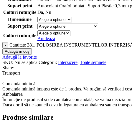
Suport print
Autocolant Orafol printat.
,
Suport Plastic 0,3 mm 
Colturi rotunjite
Da
,
Nu
Dimensiune
Suport print
Colturi rotunjite
Anulează
Cantitate 381. FOLOSIREA INSTRUMENTELOR INTERZIS
Adaugă în coș
Adaugă la favorite
SKU:
Nu se aplică
Categorii:
Interzicere
,
Toate semnele
Share:
Transport
Comanda minimă
Comanda minimă impusa este de 1 produs. Va rugăm să verificați costu
Ambalarea
În funcție de produsul și de cantitatea comandată, se va lua decizia p
Daca doriti să ne spuneti ceva in legatura cu ambalarea sau cu transp
Produse similare