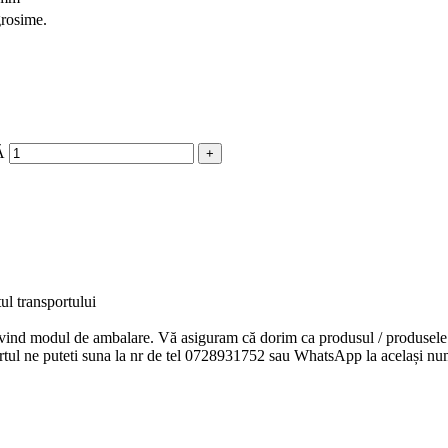
grosime.
Ă
l transportului
rivind modul de ambalare. Vă asiguram că dorim ca produsul / produsele 
ortul ne puteti suna la nr de tel 0728931752 sau WhatsApp la același nu