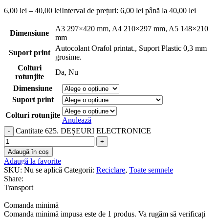
6,00
lei
–
40,00
lei
Interval de prețuri: 6,00 lei până la 40,00 lei
A3 297×420 mm
,
A4 210×297 mm
,
A5 148×210
Dimensiune
mm
Autocolant Orafol printat.
,
Suport Plastic 0,3 mm
Suport print
grosime.
Colturi
Da
,
Nu
rotunjite
Dimensiune
Suport print
Colturi rotunjite
Anulează
Cantitate 625. DEȘEURI ELECTRONICE
Adaugă în coș
Adaugă la favorite
SKU:
Nu se aplică
Categorii:
Reciclare
,
Toate semnele
Share:
Transport
Comanda minimă
Comanda minimă impusa este de 1 produs. Va rugăm să verificați