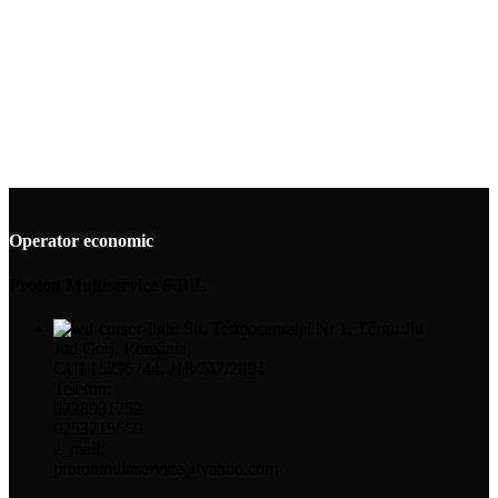
Operator economic
Proton Multiservice S.R.L
Str. Termocenralei Nr 1, Târgu Jiu
Jud Gorj. România
CUI 16296744, J18/247/2004
Telefon:
0728931752
0253215660
e_mail:
protonmultiservice@yahoo.com