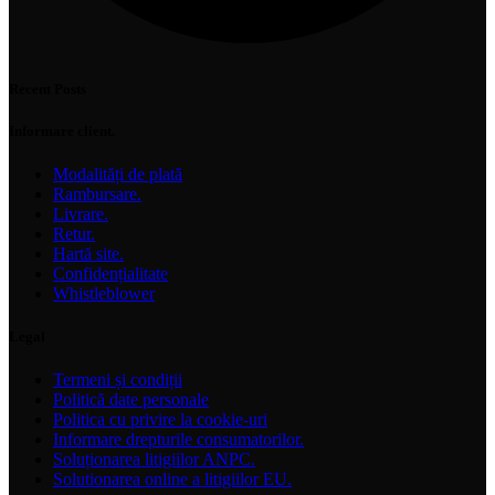
Recent Posts
Informare client.
Modalități de plată
Rambursare.
Livrare.
Retur.
Hartă site.
Confidențialitate
Whistleblower
Legal
Termeni și condiții
Politică date personale
Politica cu privire la cookie-uri
Informare drepturile consumatorilor.
Soluționarea litigiilor ANPC.
Solutionarea online a litigiilor EU.