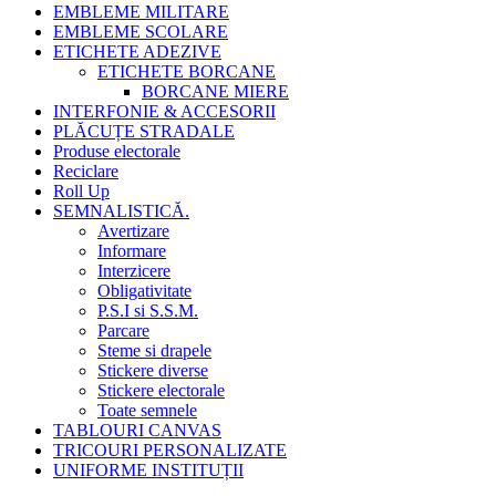
EMBLEME MILITARE
EMBLEME SCOLARE
ETICHETE ADEZIVE
ETICHETE BORCANE
BORCANE MIERE
INTERFONIE & ACCESORII
PLĂCUȚE STRADALE
Produse electorale
Reciclare
Roll Up
SEMNALISTICĂ.
Avertizare
Informare
Interzicere
Obligativitate
P.S.I si S.S.M.
Parcare
Steme si drapele
Stickere diverse
Stickere electorale
Toate semnele
TABLOURI CANVAS
TRICOURI PERSONALIZATE
UNIFORME INSTITUȚII