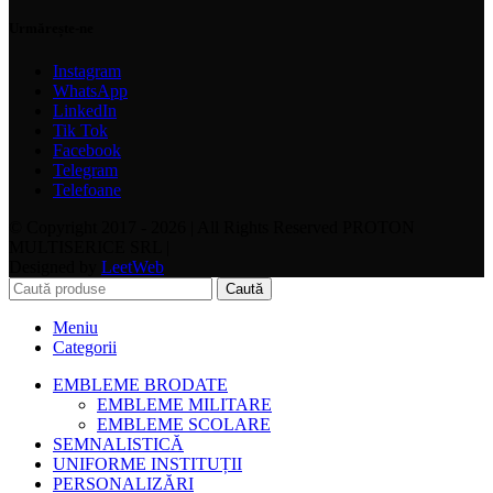
Urmărește-ne
Instagram
WhatsApp
LinkedIn
Tik Tok
Facebook
Telegram
Telefoane
© Copyright 2017 - 2026 | All Rights Reserved PROTON
MULTISERICE SRL |
Designed by
LeetWeb
Caută
Meniu
Categorii
EMBLEME BRODATE
EMBLEME MILITARE
EMBLEME SCOLARE
SEMNALISTICĂ
UNIFORME INSTITUȚII
PERSONALIZĂRI