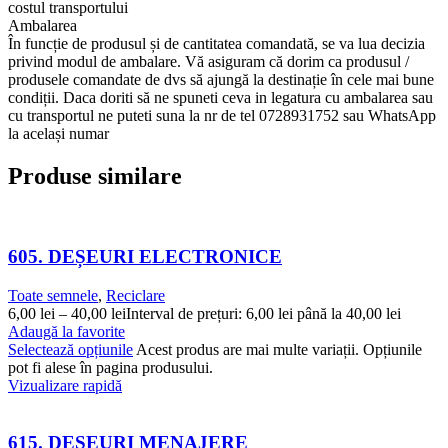
costul transportului
Ambalarea
În funcție de produsul și de cantitatea comandată, se va lua decizia
privind modul de ambalare. Vă asiguram că dorim ca produsul /
produsele comandate de dvs să ajungă la destinație în cele mai bune
condiții. Daca doriti să ne spuneti ceva in legatura cu ambalarea sau
cu transportul ne puteti suna la nr de tel 0728931752 sau WhatsApp
la același numar
Produse similare
605. DEȘEURI ELECTRONICE
Toate semnele
,
Reciclare
6,00
lei
–
40,00
lei
Interval de prețuri: 6,00 lei până la 40,00 lei
Adaugă la favorite
Selectează opțiunile
Acest produs are mai multe variații. Opțiunile
pot fi alese în pagina produsului.
Vizualizare rapidă
615. DEȘEURI MENAJERE