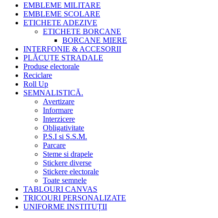
EMBLEME MILITARE
EMBLEME SCOLARE
ETICHETE ADEZIVE
ETICHETE BORCANE
BORCANE MIERE
INTERFONIE & ACCESORII
PLĂCUȚE STRADALE
Produse electorale
Reciclare
Roll Up
SEMNALISTICĂ.
Avertizare
Informare
Interzicere
Obligativitate
P.S.I si S.S.M.
Parcare
Steme si drapele
Stickere diverse
Stickere electorale
Toate semnele
TABLOURI CANVAS
TRICOURI PERSONALIZATE
UNIFORME INSTITUȚII