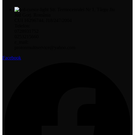
Str. Termocenralei Nr 1, Târgu Jiu
Jud Gorj. România
CUI 16296744, J18/247/2004
Telefon:
0728931752
0253215660
e_mail:
protonmultiservice@yahoo.com
Facebook