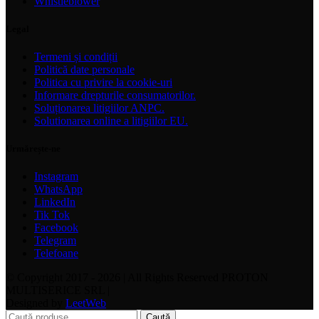
Whistleblower
Legal
Termeni și condiții
Politică date personale
Politica cu privire la cookie-uri
Informare drepturile consumatorilor.
Soluționarea litigiilor ANPC.
Solutionarea online a litigiilor EU.
Urmărește-ne
Instagram
WhatsApp
LinkedIn
Tik Tok
Facebook
Telegram
Telefoane
© Copyright 2017 - 2026 | All Rights Reserved PROTON
MULTISERICE SRL |
Designed by
LeetWeb
Caută